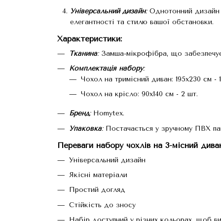
Універсальний дизайн
:
Однотонний дизайн ч
елегантності та стилю вашої обстановки.
Характеристики:
Тканина
:
Замша-мікрофібра, що забезпечує
Комплектація набору
:
Чохол на тримісний диван: 195х230 см - 1
Чохол на крісло: 90х140 см - 2 шт.
Бренд
:
Homytex.
Упаковка
:
Постачається у зручному ПВХ пак
Переваги набору чохлів на 3-місний дива
Універсальний дизайн
Якісні матеріали
Простий догляд
Стійкість до зносу
Набір доступний у різних кольорах, щоб ви 