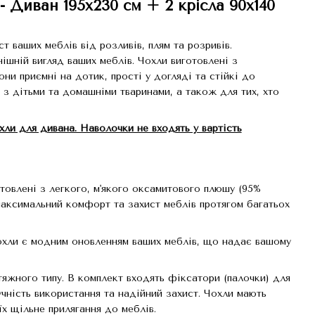
- Диван 195х230 см + 2 крісла 90х140
т ваших меблів від розливів, плям та розривів.
ішній вигляд ваших меблів. Чохли виготовлені з
они приємні на дотик, прості у догляді та стійкі до
 з дітьми та домашніми тваринами, а також для тих, хто
охли для дивана. Наволочки не входять у вартість
товлені з легкого, м'якого оксамитового плюшу (95%
максимальний комфорт та захист меблів протягом багатьох
хли є модним оновленням ваших меблів, що надає вашому
яжного типу. В комплект входять фіксатори (палочки) для
учність використання та надійний захист. Чохли мають
їх щільне прилягання до меблів.