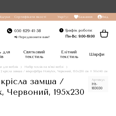
Відгуки
Сертифікати якості
Укр
Рус
Бажання
Вхід
Графік роботи:
050 629-41-58
Пн-Вс: 9:00-19:00
📲 Передзвонити вам?
ь для
Святковий
Елітний
Шарфи
ів
текстиль
текстиль
и для меблів
Набір чохлів на м'які меблі
2 крісла замша / мікрофібра Homytex, Червоний, 195x230 см + 90x140 см
 крісла замша /
Артикул
Ht-
183030
, Червоний, 195x230