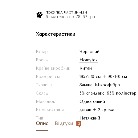
ПОКУПКА ЧАСТИНАМИ
6 платежів по 781.67 грн
Характеристики
Колір
Червоний
Бренд
Homytex
Країна виробник
Китай
Розміри, см
195x230 см + 90x140 см
Тканина
Замша, Мікрофібра
Склад
5% спандекс, 95% поліестер
Малюнок
Однотонний
Комплектація
диван + 2 крісла
Тип
Натяжний
Опис
Відгуки
2