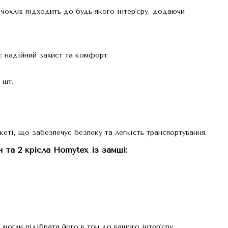
охлів підходить до будь-якого інтер'єру, додаючи
 надійний захист та комфорт.
 шт.
еті, що забезпечує безпеку та легкість транспортування.
н та 2 крісла Homytex із замші:
могли підібрати його в тон до вашого інтер'єру.