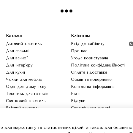
Каталог
Клієнтам
Дитячий текстиль
Вхід до кабінету
Для спальні
Про нас
Для ванної
Угода користувача
Для інтер'єру
Політика конфіденційності
Для кухні
Оплата і доставка
Чохли для меблів
Обмін та повернення
Одяг для дому і сну
Контактна інформація
Текстиль для готелів
Блог
Святковий текстиль
Відгуки
Елітний текстиль
Сертифікати якості
Шарфи
Ми в соцмережах
e для маркетингу та статистичних цілей, а також для безпечно