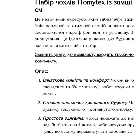
Набір чохлів Homytex із замші 
см
Це незамінний аксесуар, який забезпечує захис
Універсальний та стильний спосіб оновити зовн
високоякісної мікрофібри, яка імітує замшу. В
зношування. Це ідеальне рішення для будинків
прагне освіжити свій інтер'єр.
Зверніть увагу: до комплекту входять тільки ч
комплекту.
Опис:
Виняткова м'якість та комфорт
:
Чохли виго
спандексу та 5% еластану), забезпечуючи 
років .
Стильне оновлення для вашого будинку
:
Чо
будинку вишуканого і доглянутого вигляду.
Простота одягання
:
Чохли належать до нат
надійної фіксації чохлів, забезпечуючи зр
гумку по всьому периметру, що забезпечує 