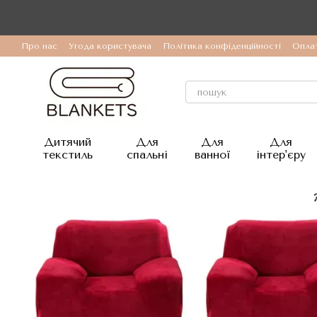
Перейти до основного контенту
Про нас
Угода користувача
Політика конфіденційності
Оплат
Дитячий
Для
Для
Для
текстиль
спальні
ванної
інтер'єру