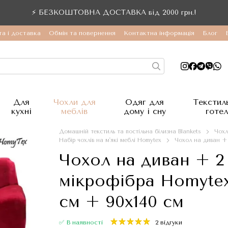
⚡ БЕЗКОШТОВНА ДОСТАВКА від 2000 грн.!
а і доставка
Обмін та повернення
Контактна інформація
Блог
Для
Чохли для
Одяг для
Текстил
кухні
меблів
дому і сну
готел
Домашній текстиль та постільна білизна Blankets
Чохл
Набір чохлів на м'які меблі Homytex
Чохол на диван + 
Чохол на диван + 2
мікрофібра Homytex
см + 90x140 см
✅ В наявності
2 відгуки