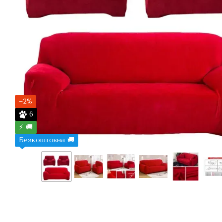
−2%
6
⚡ 🚚
Безкоштовна 🚚