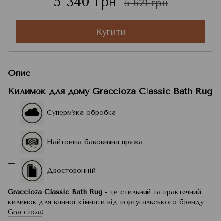
5 340 грн
5 621 грн
Купити
Опис
Килимок для дому Graccioza Classic Bath Rug
Суперм'яка обробка
Найтонша бавовняна пряжа
Двосторонній
Graccioza Classic Bath Rug
- це стильний та практичний
килимок для ванної кімнати від португальського бренду
Graccioza
: