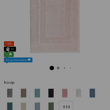
−9%
10
⚡ 🚚
Безкоштовна 🚚
Колір
+14