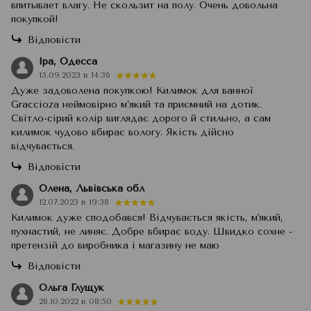
впитывает влагу. Не скользит на полу. Очень довольна
покупкой!
Відповісти
Іра, Одесса
15.09.2023 в 14:36
Дуже задоволена покупкою! Килимок для ванної
Graccioza неймовірно м’який та приємний на дотик.
Світло-сірий колір виглядає дорого й стильно, а сам
килимок чудово вбирає вологу. Якість дійсно
відчувається.
Відповісти
Олена, Львівська обл
12.07.2023 в 19:38
Килимок дуже сподобався! Відчувається якість, м'який,
пухнастий, не линяє. Добре вбирає воду. Швидко сохне -
претензій до виробника і магазину не маю
Відповісти
Ольга Глущук
28.10.2022 в 08:50