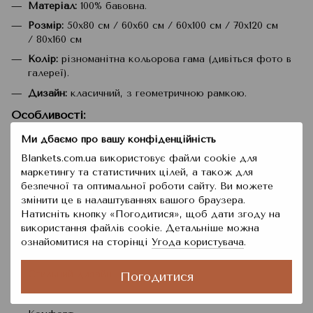
Матеріал:
100% бавовна.
Розмір:
50x80 см / 60x60 см / 60x100 см / 70x120 см
/ 80x160 см
Колір:
різноманітна кольорова гама (дивіться фото в
галереї).
Дизайн:
класичний, з геометричною рамкою.
Особливості
:
М'який та приємний на дотик.
Ми дбаємо про вашу конфіденційність
Добре вбирає вологу.
Blankets.com.ua використовує файли cookie для
маркетингу та статистичних цілей, а також для
Не ковзає на вологих поверхнях.
безпечної та оптимальної роботи сайту. Ви можете
Легко миється і швидко сохне.
змінити це в налаштуваннях вашого браузера.
Підходить для прання.
Натисніть кнопку «Погодитися», щоб дати згоду на
використання файлів cookie. Детальніше можна
Довговічний і зберігає свій первісний вигляд.
ознайомитися на сторінці
Угода користувача
.
Переваги
:
Стильний дизайн.
Погодитися
Практичність.