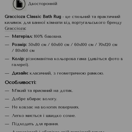
Двосторонній
Graccioza Classic Bath Rug
- це стильний та практичний
килимок для ванної кімнати від португальського бренду
Graccioza
:
Матеріал:
100% бавовна.
Розмір:
50x80 см / 60x60 см / 60x100 см / 70x120 см
/ 80x160 см
Колір:
різноманітна кольорова гама (дивіться фото в
галереї).
Дизайн:
класичний, з геометричною рамкою.
Особливості
:
М'який та приємний на дотик.
Добре вбирає вологу.
Не ковзає на вологих поверхнях.
Легко миється і швидко сохне.
Підходить для прання.