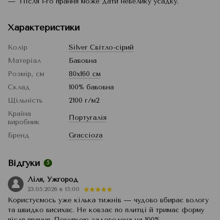
Після 1-го прання може дати невелику усадку.
Характеристики
Колір
Silver Світло-сірий
Матеріал
Бавовна
Розмір, см
80x160 см
Склад
100% бавовна
Щільність
2100 г/м2
Країна
Португалія
виробник
Бренд
Graccioza
Відгуки
5
Ліля, Ужгород
23.05.2026 в 15:00
Користуємось уже кілька тижнів — чудово вбирає вологу
та швидко висихає. Не ковзає по плитці й тримає форму
після прання. Покупкою задоволена на 100%.