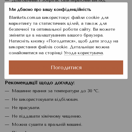
Довговічний і зберігає свій первісний вигляд.
Переваги
:
Ми дбаємо про вашу конфіденційність
Blankets.com.ua використовує файли cookie для
Стильний дизайн.
маркетингу та статистичних цілей, а також для
Практичність.
безпечної та оптимальної роботи сайту. Ви можете
Комфорт.
змінити це в налаштуваннях вашого браузера.
Натисніть кнопку «Погодитися», щоб дати згоду на
Безпека.
використання файлів cookie. Детальніше можна
Довговічність.
ознайомитися на сторінці
Угода користувача
.
Простота догляду.
Погодитися
Graccioza Classic Bath Rug стане стильним акцентом у
вашій ванній кімнаті та забезпечить комфорт і безпеку.
Рекомендації щодо догляду
:
Машинне прання за температури до 30 °C.
Не використовувати відбілювач.
Не прасувати.
Не піддавати хімічному чищенню.
Можна сушити в пральній машині.