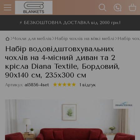
⚡ БЕЗКОШТОВНА ДОСТАВКА від 2000 грн.!
Чохли для меблів
Набір чохлів на м'які меблі
Набір чохл
Набір водовідштовхувальних
чохлів на 4-місний диван та 2
крісла Diana Textile, Бордовий,
90x140 см, 235x300 см
Артикул:
al5856-4set
1 відгук