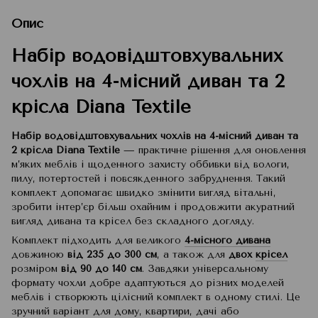
Опис
Набір водовідштовхувальних
чохлів на 4-місний диван та 2
крісла Diana Textile
Набір водовідштовхувальних чохлів на 4-місний диван та
2 крісла Diana Textile
— практичне рішення для оновлення
м’яких меблів і щоденного захисту оббивки від вологи,
пилу, потертостей і повсякденного забруднення. Такий
комплект допомагає швидко змінити вигляд вітальні,
зробити інтер’єр більш охайним і продовжити акуратний
вигляд дивана та крісел без складного догляду.
Комплект підходить для великого
4-місного дивана
довжиною
від 235 до 300 см
, а також для
двох
крісел
розміром
від 90 до 140 см
. Завдяки універсальному
формату чохли добре адаптуються до різних моделей
меблів і створюють цілісний комплект в одному стилі. Це
зручний варіант для дому, квартири, дачі або