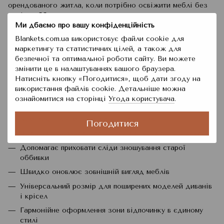
орендованого житла, коли потрібно освіжити меблі без
заміни оббивки.
Ми дбаємо про вашу конфіденційність
Водовідштовхувальні чохли Diana Textile
стануть вдалим
Blankets.com.ua використовує файли cookie для
вибором для тих, хто цінує практичність у побуті.
маркетингу та статистичних цілей, а також для
Поверхня допомагає зменшити ризик швидкого вбирання
безпечної та оптимальної роботи сайту. Ви можете
випадково пролитої рідини, тому догляд за меблями стає
змінити це в налаштуваннях вашого браузера.
простішим. Чохли також доречні в оселях, де важливо
Натисніть кнопку «Погодитися», щоб дати згоду на
підтримувати чистоту щодня та зберігати меблі в
використання файлів cookie. Детальніше можна
охайному стані.
ознайомитися на сторінці
Угода користувача
.
Переваги набору
Комплект на 4-місний диван і 2 крісла
Погодитися
Водовідштовхувальний ефект для щоденного захисту
Допомагає приховати сліди зношування старої
оббивки
Швидко оновлює зовнішній вигляд меблів
Універсальний розмір для поширених моделей диванів
і крісел
Гармонійне оформлення зони відпочинку в єдиному
стилі