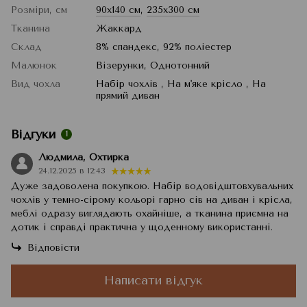
Розміри, см
90x140 см
,
235x300 см
Тканина
Жаккард
Склад
8% спандекс, 92% поліестер
Малюнок
Візерунки, Однотонний
Вид чохла
Набір чохлів , На м'яке крісло , На
прямий диван
Відгуки
1
Людмила, Охтирка
24.12.2025 в 12:43
Дуже задоволена покупкою. Набір водовідштовхувальних
чохлів у темно-сірому кольорі гарно сів на диван і крісла,
меблі одразу виглядають охайніше, а тканина приємна на
дотик і справді практична у щоденному використанні.
Відповісти
Написати відгук