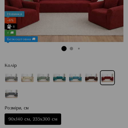
Новинка
−6%
6
⚡ 🚚
Безкоштовна 🚚
Колір
Розміри, см
90x140 см, 235x300 см