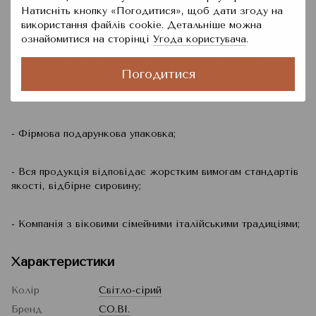
Натисніть кнопку «Погодитися», щоб дати згоду на
Чому варто купити шерстяний плед CO.BI
використання файлів cookie. Детальніше можна
ознайомитися на сторінці
Угода користувача
.
- Найвища якість продукції, бездоганний дизайн;
Погодитися
- Легкі та еластичні пледи, ніжні до тіла;
- Фірмова подарункова упаковка;
- Вся продукція відповідає жорстким вимогам стандартів
якості, відбірне сировину;
- Компанія з віковими сімейними італійськими традиціями;
Характеристики
Колір
Світло-сірий
Бренд
CO.BI.