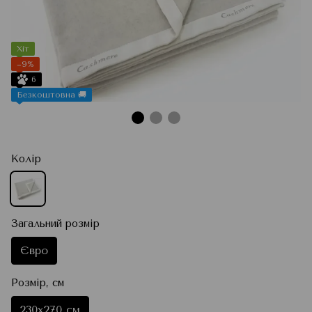
Хіт
−9%
6
Безкоштовна 🚚
Колір
Загальний розмір
Євро
Розмір, см
230x270 см