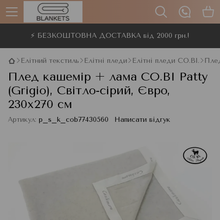
⚡ БЕЗКОШТОВНА ДОСТАВКА від 2000 грн.!
Елітний текстиль
Елітні пледи
Елітні пледи CO.BI.
Плед
Плед кашемір + лама CO.BI Patty
(Grigio), Світло-сірий, Євро,
230x270 см
Артикул:
p_s_k_cob77430560
Написати відгук