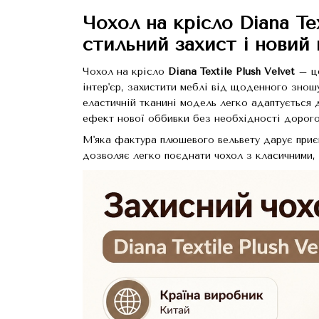
Чохол на крісло Diana Te
стильний захист і новий
Чохол на крісло
Diana Textile Plush Velvet
– це
інтер'єр, захистити меблі від щоденного знош
еластичній тканині модель легко адаптується 
ефект нової оббивки без необхідності дорогог
М'яка фактура плюшевого вельвету дарує приємн
дозволяє легко поєднати чохол з класичними, с