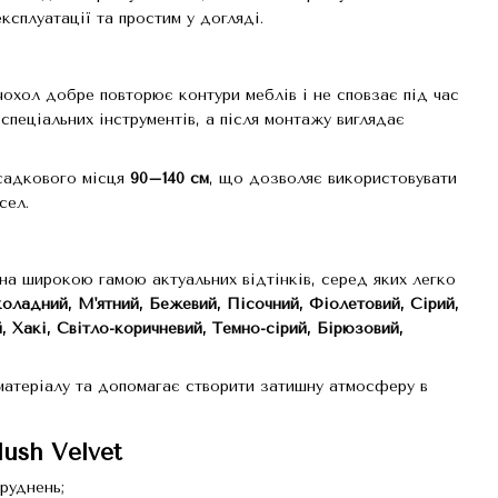
сплуатації та простим у догляді.
чохол добре повторює контури меблів і не сповзає під час
спеціальних інструментів, а після монтажу виглядає
садкового місця
90–140 см
, що дозволяє використовувати
сел.
ена широкою гамою актуальних відтінків, серед яких легко
ладний, М'ятний, Бежевий, Пісочний, Фіолетовий, Сірий,
, Хакі, Світло-коричневий, Темно-сірий, Бірюзовий,
атеріалу та допомагає створити затишну атмосферу в
lush Velvet
руднень;