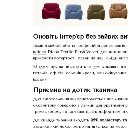
Оновіть інтер'єр без зайвих в
Заміна меблів або їх професійна реставрація 
крісло
Diana Textile Plush Velvet допомагає м
приховати потертості, плями чи інші сліди експ
Модель чудово підходить як для домашнього в
готелів, офісів, салонів краси, зон очікуванн
щодня.
Приємна на дотик тканина
Для виготовлення використовується поєднання 
оксамитову поверхню з легким декоративним р
тримає форму та залишається комфортним під 
До складу тканини входить
95% поліестеру та
завдяки якій чохол легко натягується на меблі