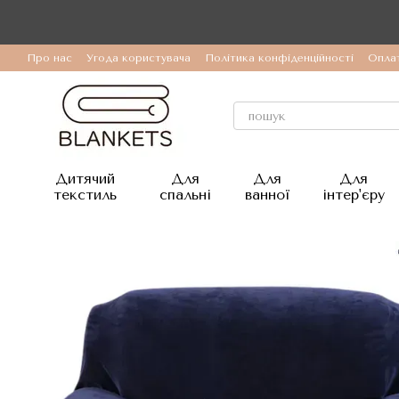
Перейти до основного контенту
Про нас
Угода користувача
Політика конфіденційності
Оплат
Дитячий
Для
Для
Для
текстиль
спальні
ванної
інтер'єру