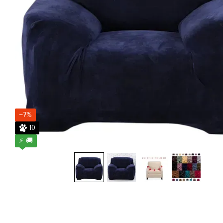
−7%
10
⚡ 🚚