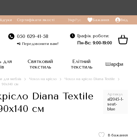
Відгуки
Сертифікати якості
Укр
Рус
Бажання
Вхід
Графік роботи:
050 629-41-58
Пн-Вс: 9:00-19:00
📲 Передзвонити вам?
ь для
Святковий
Елітний
Шарфи
ів
текстиль
текстиль
и для меблів
Чохол на крісло
Чохол на крісло Diana Textile
, 90x140 см
рісло Diana Textile
Артикул
al2045-1-
seat-
 90x140 см
blue
В бажання