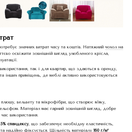
итрат
потребує значних витрат часу та коштів. Натяжний
чохол на
иттєво освіжити зовнішній вигляд улюбленого крісла,
луатації.
икористання, так і для квартир, що здаються в оренду,
я та інших приміщень, де меблі активно використовуються
плюшу, вельвету та мікрофібри, що створює м'яку,
ельєфом. Матеріал має гарний зовнішній вигляд, добре
час використання.
 5% спандексу
, що забезпечує необхідну еластичність,
 та надійно фіксується. Щільність матеріалу
160 г/м²