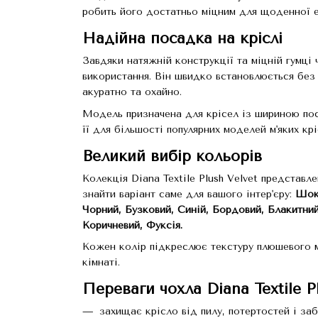
робить його достатньо міцним для щоденної ек
Надійна посадка на кріслі
Завдяки натяжній конструкції та міцній гумці 
використання. Він швидко встановлюється без 
акуратно та охайно.
Модель призначена для крісел із шириною по
її для більшості популярних моделей м'яких крі
Великий вибір кольорів
Колекція Diana Textile Plush Velvet представл
знайти варіант саме для вашого інтер'єру:
Шоко
Чорний, Бузковий, Синій, Бордовий, Блакитний
Коричневий, Фуксія.
Кожен колір підкреслює текстуру плюшевого м
кімнаті.
Переваги чохла Diana Textile P
захищає крісло від пилу, потертостей і заб