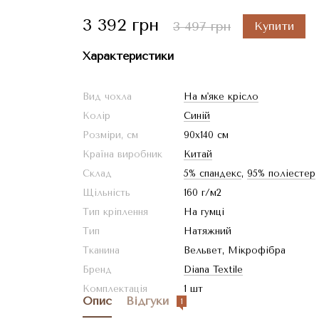
3 392 грн
3 497 грн
Купити
Характеристики
Вид чохла
На м'яке крісло
Колір
Синій
Розміри, см
90x140 см
Країна виробник
Китай
Склад
5% спандекс
,
95% поліестер
Щільність
160 г/м2
Тип кріплення
На гумці
Тип
Натяжний
Тканина
Вельвет, Мікрофібра
Бренд
Diana Textile
Комплектація
1 шт
Опис
Відгуки
1