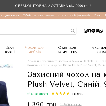
⚡ БЕЗКОШТОВНА ДОСТАВКА від 2000 грн.!
а і доставка
Обмін та повернення
Контактна інформація
Блог
Для
Чохли для
Одяг для
Текстил
кухні
меблів
дому і сну
готел
Домашній текстиль та постільна білизна Blankets
Чохл
Захисний чохол на крісло Diana Textile Plush Velvet, Синій
Захисний чохол на к
Plush Velvet, Синій,
✅ В наявності
1 відгук
1 390 грн
1 500 грн