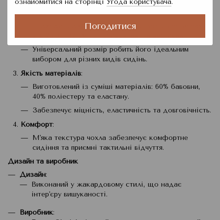
ознайомитися на сторінці
Угода користувача
.
Універсальність
:
Погодитися
Підходить для круглих стільців-пуфів з розмірами
від 25 до 32 см по горизонталі та вертикалі.
Універсальний розмір робить його ідеальним
вибором для різних видів сидінь.
Якість матеріалів
:
Виготовлений із суміші матеріалів: 60% бавовни,
40% поліестеру та еластану.
Забезпечує міцність, еластичність та довговічність.
Комфорт
:
М'яка текстура чохла забезпечує комфортне
сидіння та приємні тактильні відчуття.
Дизайн та виробник
Дизайн
:
Виконаний у жакардовому стилі, що надає
інтер'єру вишуканості.
Виробник
: