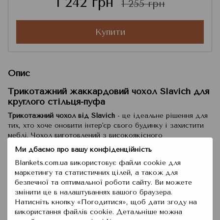
1 242 грн
1 255 грн
Купити
Опис
Трикотажний жаккардовий чохол Slavich для
круглого стільця-пуфа
Трикотажний чохол від Slavich
- це ідеальне рішення для
тих, хто хоче оновити інтер'єр свого будинку і захистити
меблі. Чохол виготовлений з високоякісного
жаккардового джерсі та поєднує в собі стиль, комфорт
Ми дбаємо про вашу конфіденційність
та функціональність.
Blankets.com.ua використовує файли cookie для
Переваги та особливості
маркетингу та статистичних цілей, а також для
Естетика та захист
:
безпечної та оптимальної роботи сайту. Ви можете
змінити це в налаштуваннях вашого браузера.
Надає меблям елегантного та витонченого вигляду.
Натисніть кнопку «Погодитися», щоб дати згоду на
Забезпечує надійний захист від пошкоджень та
використання файлів cookie. Детальніше можна
плям.