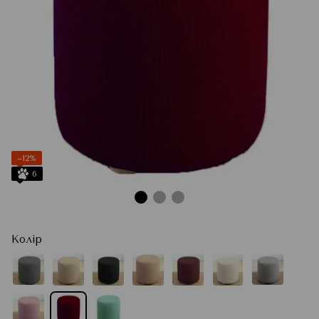
−12%
6
Колір