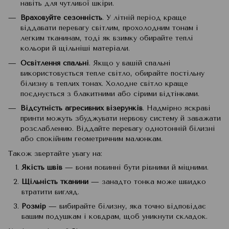
навіть для чутливої шкіри.
Враховуйте сезонність
. У літній період краще
віддавати перевагу світлим, прохолодним тонам і
легким тканинам, тоді як взимку обирайте теплі
кольори й щільніші матеріали.
Освітлення спальні
. Якщо у вашій спальні
використовується тепле світло, обирайте постільну
білизну в теплих тонах. Холодне світло краще
поєднується з блакитними або сірими відтінками.
Відсутність агресивних візерунків
. Надмірно яскраві
принти можуть збуджувати нервову систему й заважати
розслабленню. Віддайте перевагу однотонній білизні
або спокійним геометричним малюнкам.
Також звертайте увагу на:
Якість швів
— вони повинні бути рівними й міцними.
Щільність тканини
— занадто тонка може швидко
втратити вигляд.
Розмір
— вибирайте білизну, яка точно відповідає
вашим подушкам і ковдрам, щоб уникнути складок.