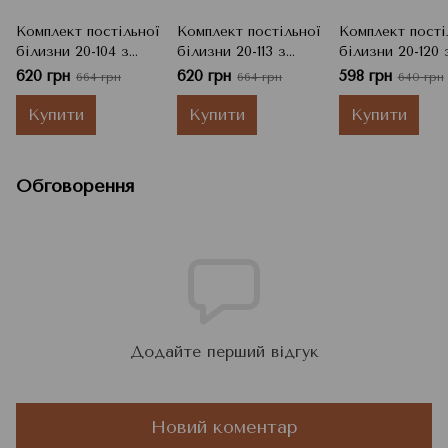
Комплект постільної
Комплект постільної
Комплект пості
білизни 20-104 з
білизни 20-113 з
білизни 20-120 
ранфорс Прапори
ранфорс Весна
ранфорс Пари
620 грн
620 грн
598 грн
664 грн
664 грн
640 грн
Полуторний,
рожеве Полуторний,
Полуторний, Сі
Бежевий, 150x215 см,
Рожевий, 150x215 см,
150x215 см, 150x
Купити
Купити
Купити
150x215 см, 50x70 см
150x215 см, 50x70 см
см, 50x70 см
Обговорення
Додайте перший відгук
Новий коментар