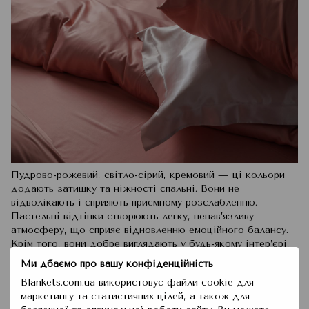
Пудрово-рожевий, світло-сірий, кремовий — ці кольори
додають затишку та ніжності спальні. Вони не
відволікають і сприяють приємному розслабленню.
Пастельні відтінки створюють легку, ненав’язливу
атмосферу, що сприяє відновленню емоційного балансу.
Крім того, вони добре виглядають у будь-якому інтер’єрі,
додаючи нотку елегантності.
Ми дбаємо про вашу конфіденційність
5. Бежевий колір постільної білизни
Blankets.com.ua використовує файли cookie для
маркетингу та статистичних цілей, а також для