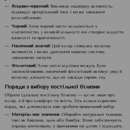
Яскраво-червоний:
Викликає надмірну активність,
підвищує артеріальний тиск і може заважати
розслабленню.
Чорний:
Хоча чорний часто асоціюється з
елегантністю, у великій кількості він створює відчуття
важкості та пригніченості.
Насичений жовтий:
Цей колір стимулює мозкову
активність і може дратувати нервову систему,
заважаючи заснути.
Фіолетовий:
Хоча світлі відтінки можуть бути
заспокійливими, насичений фіолетовий активує уяву й
мозкову діяльність, що не завжди сприяє сну.
Поради з вибору постільної білизни
Обрати ідеальну постільну білизну — це не лише про
колір, а й про комфорт та якість. Ось кілька корисних
порад, які допоможуть вам зробити правильний вибір:
Матеріал має значення
. Обирайте натуральні тканини,
такі як бавовна, льон або бамбук. Вони забезпечують
хорошу вентиляцію, є приємними на дотик і підходять