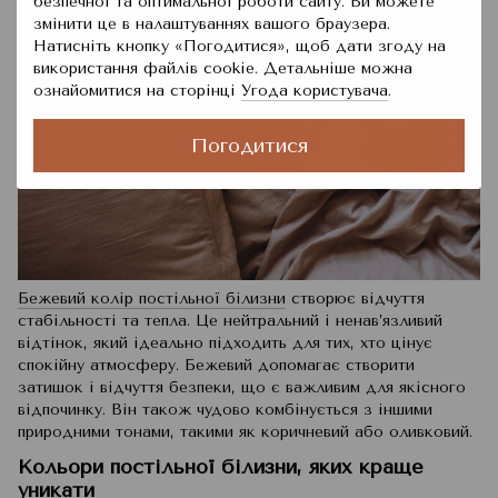
безпечної та оптимальної роботи сайту. Ви можете
змінити це в налаштуваннях вашого браузера.
Натисніть кнопку «Погодитися», щоб дати згоду на
використання файлів cookie. Детальніше можна
ознайомитися на сторінці
Угода користувача
.
Погодитися
Бежевий колір постільної білизни
створює відчуття
стабільності та тепла. Це нейтральний і ненав’язливий
відтінок, який ідеально підходить для тих, хто цінує
спокійну атмосферу. Бежевий допомагає створити
затишок і відчуття безпеки, що є важливим для якісного
відпочинку. Він також чудово комбінується з іншими
природними тонами, такими як коричневий або оливковий.
Кольори постільної білизни, яких краще
уникати