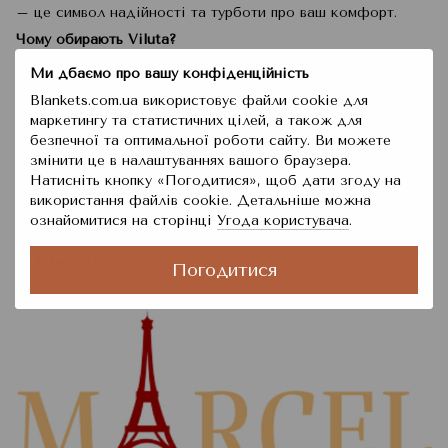
– це символ надійності та турботи про ваш комфорт.
Чому обирають Viluta?
Надійність.
Використання натуральних тканин, таких як
Ми дбаємо про вашу конфіденційність
сатин, бязь і жаккард.
Blankets.com.ua використовує файли cookie для
Традиції та інновації.
Бренд вміло поєднує перевірені
маркетингу та статистичних цілей, а також для
часом методи з сучасними технологіями.
безпечної та оптимальної роботи сайту. Ви можете
змінити це в налаштуваннях вашого браузера.
Довговічність.
Матеріали зберігають свій вигляд
Натисніть кнопку «Погодитися», щоб дати згоду на
навіть після багаторічного використання.
використання файлів cookie. Детальніше можна
Дизайнерські рішення.
Елегантні й стримані візерунки
ознайомитися на сторінці
Угода користувача
.
підходять для будь-якого інтер’єру.
7. Marcel
Погодитися