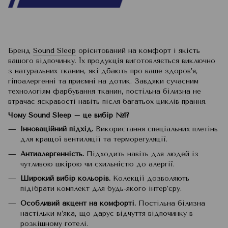
Бренд
Sound Sleep
орієнтований на комфорт і якість
вашого відпочинку. Їх продукція виготовляється виключно
з натуральних тканин, які дбають про ваше здоров’я,
гіпоалергенні та приємні на дотик. Завдяки сучасним
технологіям фарбування тканин, постільна білизна не
втрачає яскравості навіть після багатьох циклів прання.
Чому Sound Sleep – це вибір №1?
Інноваційний підхід.
Використання спеціальних плетінь
для кращої вентиляції та терморегуляції.
Антиалергенність.
Підходить навіть для людей із
чутливою шкірою чи схильністю до алергії.
Широкий вибір кольорів.
Колекції дозволяють
підібрати комплект для будь-якого інтер’єру.
Особливий акцент на комфорті.
Постільна білизна
настільки м’яка, що дарує відчуття відпочинку в
розкішному готелі.