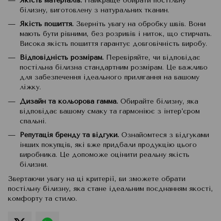
Якість матеріалів.
Найкраще обирати постільну
білизну, виготовлену з натуральних тканин.
Якість пошиття.
Зверніть увагу на обробку швів. Вони
мають бути рівними, без розривів і ниток, що стирчать.
Висока якість пошиття гарантує довговічність виробу.
Відповідність розмірам.
Перевіряйте, чи відповідає
постільна білизна стандартним розмірам. Це важливо
для забезпечення ідеального прилягання на вашому
ліжку.
Дизайн та кольорова гамма.
Обирайте білизну, яка
відповідає вашому смаку та гармоніює з інтер’єром
спальні.
Репутація бренду та відгуки.
Ознайомтеся з відгуками
інших покупців, які вже придбали продукцію цього
виробника. Це допоможе оцінити реальну якість
білизни.
Звертаючи увагу на ці критерії, ви зможете обрати
постільну білизну, яка стане ідеальним поєднанням якості,
комфорту та стилю.