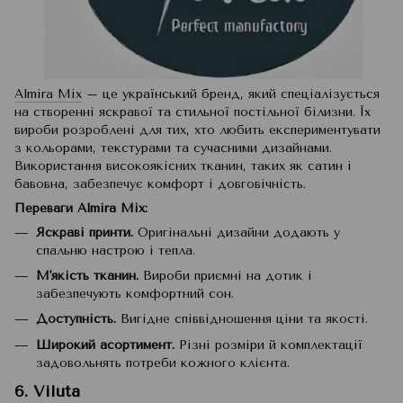
Almira Mix
– це український бренд, який спеціалізується
на створенні яскравої та стильної постільної білизни. Їх
вироби розроблені для тих, хто любить експериментувати
з кольорами, текстурами та сучасними дизайнами.
Використання високоякісних тканин, таких як сатин і
бавовна, забезпечує комфорт і довговічність.
Переваги Almira Mix:
Яскраві принти.
Оригінальні дизайни додають у
спальню настрою і тепла.
М'якість тканин.
Вироби приємні на дотик і
забезпечують комфортний сон.
Доступність.
Вигідне співвідношення ціни та якості.
Широкий асортимент.
Різні розміри й комплектації
задовольнять потреби кожного клієнта.
6. Viluta