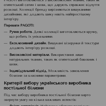
PAGOTI виготовляються з високоякісних тканин, таких як
єгипетський сатин і шовк, що дарують справжнє відчуття
розкоші. Колекції бренду вирізняються вишуканими
дизайнами, які додають шику навіть найпростішому
інтер’єру.
Переваги PAGOTI:
Ручна робота.
Деякі колекції виготовляються вручну,
що робить їх унікальними.
Ексклюзивний дизайн.
Вишукані візерунки й текстури
додають інтер’єру розкоші.
Високоякісні матеріали.
Використання лише
натуральних тканин, таких як єгипетський бавовник і
шовк.
Індивідуальний підхід.
Можливість замовлення
білизни за власними параметрами.
Критерії вибору українського виробника
постільної білизни
Під час вибору виробника постільної білизни варто
звернути увагу на кілька важливих аспектів: