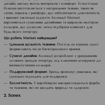
дизайн, високу якість матеріалів і комфорт. Їх постільна
білизна виготовляється з натуральних тканин, таких як
сатин, перкаль і ранфорс, що забезпечують довговічність
і приємні тактильні відчуття. Колекції Meriset
вирізняються сучасними дизайнами та широкою палітрою
кольорів, що дозволяє легко підібрати комплект для
будь-якого інтер’єру.
Що робить Meriset найкращим?
Ідеальна щільність тканини.
Постіль не втрачає своєї
форми навіть після багаторазового прання.
Сучасні дизайни.
Колекції розроблені з урахуванням
останніх трендів інтер'єру, від класичних візерунків до
мінімалістичних кольорів.
Подарунковий формат.
Бренд пропонує упаковки, які
ідеально підходять для подарунка.
Екологічність.
У виробництві використовуються фарби
та тканини, які не шкодять природі та здоров’ю.
2. Sonex