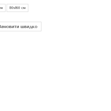
см
80x160 см
Замовити швидко
Раз