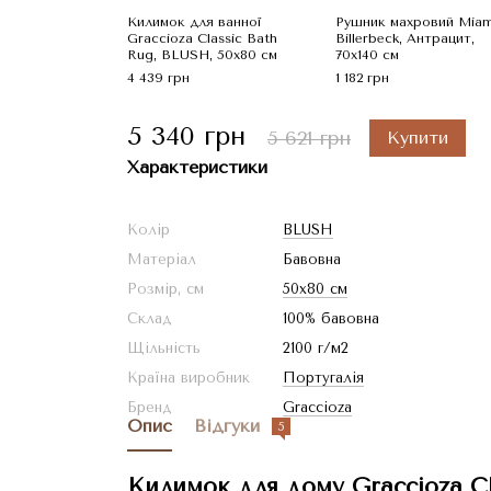
Килимок для ванної
Рушник махровий Miam
Graccioza Classic Bath
Billerbeck, Антрацит,
Rug, BLUSH, 50x80 см
70x140 см
4 439 грн
1 182 грн
5 340 грн
5 621 грн
Купити
Характеристики
Колір
BLUSH
Матеріал
Бавовна
Розмір, см
50x80 см
Склад
100% бавовна
Щільність
2100 г/м2
Країна виробник
Португалія
Бренд
Graccioza
Опис
Відгуки
5
Килимок для дому Graccioza Cl