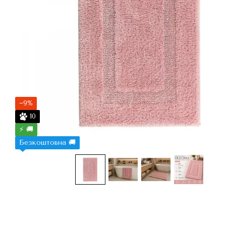
−9%
10
⚡ 🚚
Безкоштовна 🚚