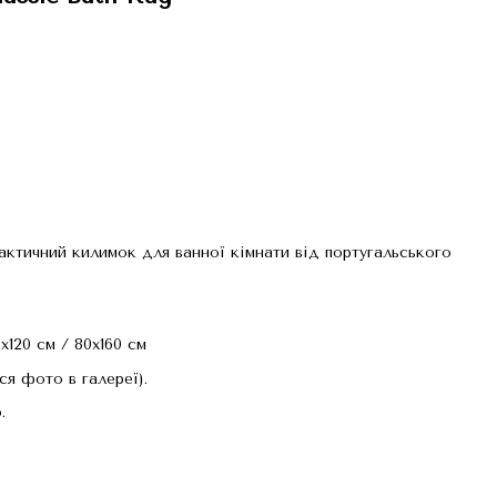
актичний килимок для ванної кімнати від португальського
x120 см / 80x160 см
я фото в галереї).
.