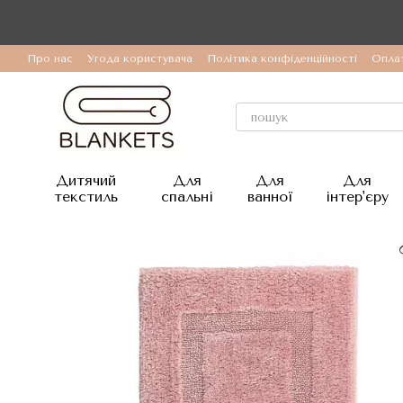
Перейти до основного контенту
Про нас
Угода користувача
Політика конфіденційності
Оплат
Дитячий
Для
Для
Для
текстиль
спальні
ванної
інтер'єру