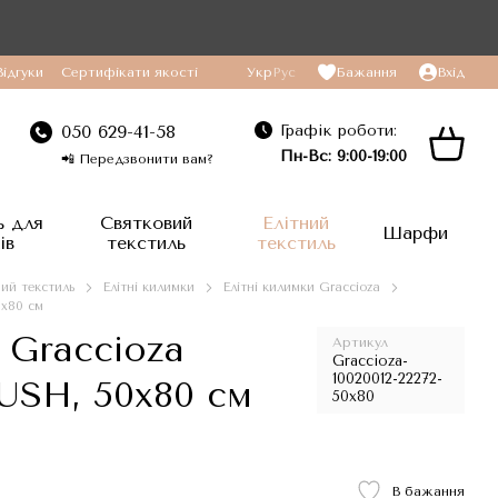
Відгуки
Сертифікати якості
Укр
Рус
Бажання
Вхід
Графік роботи:
050 629-41-58
Пн-Вс: 9:00-19:00
📲 Передзвонити вам?
ь для
Святковий
Елітний
Шарфи
ів
текстиль
текстиль
ний текстиль
Елітні килимки
Елітні килимки Graccioza
0x80 см
 Graccioza
Артикул
Graccioza-
10020012-22272-
LUSH, 50x80 см
50x80
В бажання