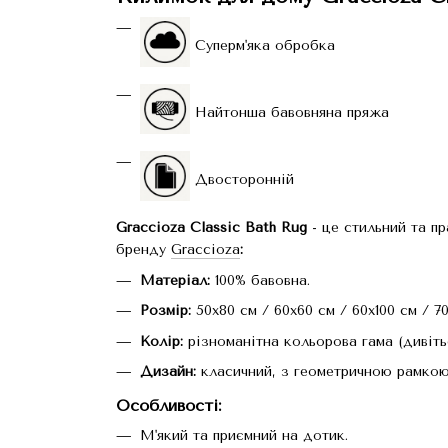
Суперм'яка обробка
Найтонша бавовняна пряжа
Двосторонній
Graccioza Classic Bath Rug
- це стильний та пр
бренду
Graccioza
:
Матеріал:
100% бавовна.
Розмір:
50x80 см / 60x60 см / 60x100 см / 70
Колір:
різноманітна кольорова гама (дивітьс
Дизайн:
класичний, з геометричною рамкою
Особливості
:
М'який та приємний на дотик.