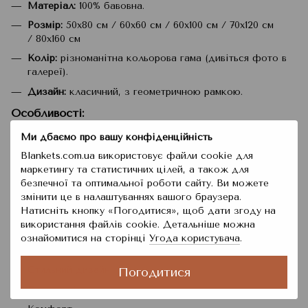
Матеріал:
100% бавовна.
Розмір:
50x80 см / 60x60 см / 60x100 см / 70x120 см
/ 80x160 см
Колір:
різноманітна кольорова гама (дивіться фото в
галереї).
Дизайн:
класичний, з геометричною рамкою.
Особливості
:
М'який та приємний на дотик.
Ми дбаємо про вашу конфіденційність
Добре вбирає вологу.
Blankets.com.ua використовує файли cookie для
маркетингу та статистичних цілей, а також для
Не ковзає на вологих поверхнях.
безпечної та оптимальної роботи сайту. Ви можете
Легко миється і швидко сохне.
змінити це в налаштуваннях вашого браузера.
Підходить для прання.
Натисніть кнопку «Погодитися», щоб дати згоду на
використання файлів cookie. Детальніше можна
Довговічний і зберігає свій первісний вигляд.
ознайомитися на сторінці
Угода користувача
.
Переваги
:
Стильний дизайн.
Погодитися
Практичність.