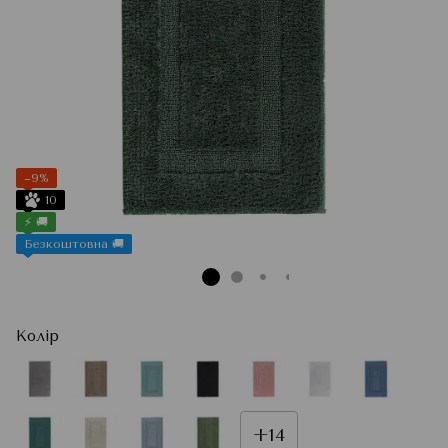
−9%
10
⚡ 🚚
Безкоштовна 🚚
Колір
+14