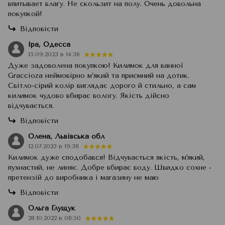
впитывает влагу. Не скользит на полу. Очень довольна
покупкой!
Відповісти
Іра, Одесса
15.09.2023 в 14:36
Дуже задоволена покупкою! Килимок для ванної
Graccioza неймовірно м’який та приємний на дотик.
Світло-сірий колір виглядає дорого й стильно, а сам
килимок чудово вбирає вологу. Якість дійсно
відчувається.
Відповісти
Олена, Львівська обл
12.07.2023 в 19:38
Килимок дуже сподобався! Відчувається якість, м'який,
пухнастий, не линяє. Добре вбирає воду. Швидко сохне -
претензій до виробника і магазину не маю
Відповісти
Ольга Глущук
28.10.2022 в 08:50