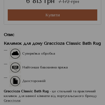
6 813 грн
7 172 грн
Купити
Опис
Килимок для дому Graccioza Classic Bath Rug
Суперм'яка обробка
Найтонша бавовняна пряжа
Двосторонній
Graccioza Classic Bath Rug
- це стильний та практичний
килимок для ванної кімнати від португальського бренду
Graccioza
: