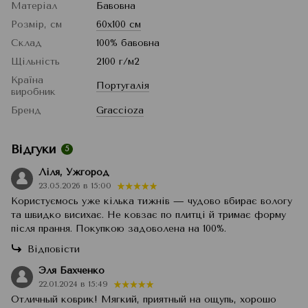
Матеріал
Бавовна
Розмір, см
60x100 см
Склад
100% бавовна
Щільність
2100 г/м2
Країна
Португалія
виробник
Бренд
Graccioza
Відгуки
5
Ліля, Ужгород
23.05.2026 в 15:00
Користуємось уже кілька тижнів — чудово вбирає вологу
та швидко висихає. Не ковзає по плитці й тримає форму
після прання. Покупкою задоволена на 100%.
Відповісти
Эля Бахченко
22.01.2024 в 15:49
Отличный коврик! Мягкий, приятный на ощупь, хорошо