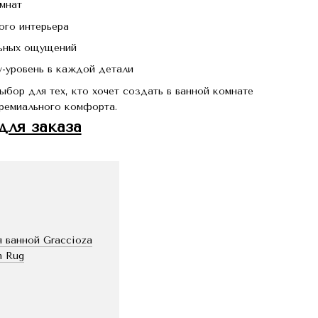
мнат
ого интерьера
льных ощущений
y-уровень в каждой детали
бор для тех, кто хочет создать в ванной комнате
премиального комфорта.
ля заказа
 ванной Graccioza
h Rug