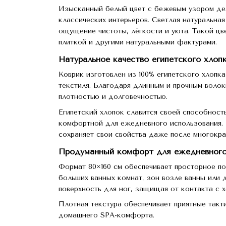
Изысканный белый цвет с бежевым узором дел
классических интерьеров. Светлая натуральная
ощущение чистоты, лёгкости и уюта. Такой цв
плиткой и другими натуральными фактурами.
Натуральное качество египетского хлоп
Коврик изготовлен из 100% египетского хлопка
текстиля. Благодаря длинным и прочным воло
плотностью и долговечностью.
Египетский хлопок славится своей способность
комфортной для ежедневного использования. М
сохраняет свои свойства даже после многокра
Продуманный комфорт для ежедневного
Формат 80×160 см обеспечивает просторное по
больших ванных комнат, зон возле ванны или
поверхность для ног, защищая от контакта с 
Плотная текстура обеспечивает приятные так
домашнего SPA-комфорта.