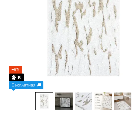
−9%
10
Бесплатная 🚚