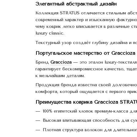
Элегантный абстрактный дизайн
Коллекция STRATUS отличается стильным абст
современный характер и изысканную фактурнос
чему коврик легко вписывается в различные 
luxury classic.
Текстурный узор создаёт глубину дизайна и п
Португальское мастерство от Graccioza
Бренд
Graccioza
— это эталон luxury-текстил
гарантирует бескомпромиссное качество, тщат
к мельчайшим деталям.
Продукция бренда известна своей долговечно
комфорта, который ощущается с первого прик
Преимущества коврика Graccioza STRA
100% египетский хлопок премиум-класса дл
Высокая впитывающая способность для су
Плотная структура волокон для длительно