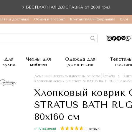
⚡ БЕСПЛАТНАЯ ДОСТАВКА от 2000 грн.!
лата и доставка
Обмен и возврат
Контактная информация
Блог
Для
Чехлы для
Одежда для
Текстиль
кухни
мебели
дома и сна
гостин
Домашний текстиль и постельное белье Blankets
Элитн
Хлопковый коврик Graccioza STRATUS BATH RUG, Бело-бе
Хлопковый коврик G
STRATUS BATH RUG,
80x160 см
✅ В наличии
1 отзыв