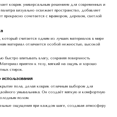
ает коврик универсальным решением для современных и
 палитра визуально освежает пространство, добавляет
ет прекрасно сочетается с мрамором, деревом, светлой
ка
, который считается одним из лучших материалов в мире
кнам материал отличается особой нежностью, высокой
ю быстро впитывать влагу, сохраняя поверхность
атериал приятен к телу, мягкий на ощупь и хорошо
тных стирок.
 использования
крытие пола, делая коврик отличным выбором для
 двойного умывальника. Он создаёт мягкую и комфортную
холодным полом.
тильные ощущения при каждом шаге, создавая атмосферу