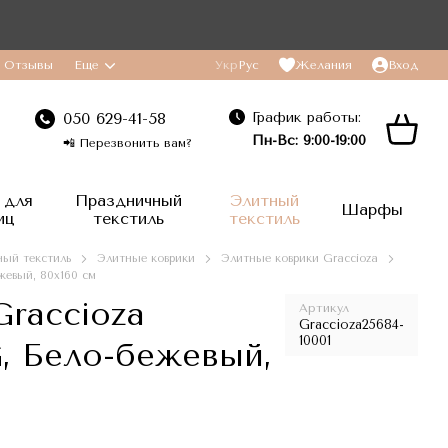
Отзывы
Еще
Укр
Рус
Желания
Вход
График работы:
050 629-41-58
Пн-Вс: 9:00-19:00
📲 Перезвонить вам?
 для
Праздничный
Элитный
Шарфы
иц
текстиль
текстиль
ый текстиль
Элитные коврики
Элитные коврики Graccioza
жевый, 80x160 см
raccioza
Артикул
Graccioza25684-
10001
 Бело-бежевый,