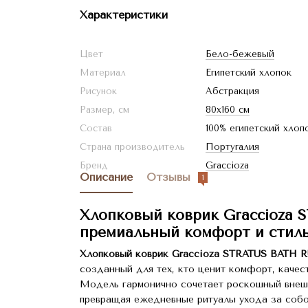
Характеристики
Цвет
Бело-бежевый
Материал
Египетский хлопок
Рисунок
Абстракция
Размер, см
80x160 см
Состав
100% египетский хлоп
Страна производитель
Португалия
Бренд
Graccioza
Описание
Отзывы
1
Хлопковый коврик Graccioza
премиальный комфорт и стиль
Хлопковый коврик Graccioza STRATUS BATH 
созданный для тех, кто ценит комфорт, качес
Модель гармонично сочетает роскошный внешн
превращая ежедневные ритуалы ухода за собо