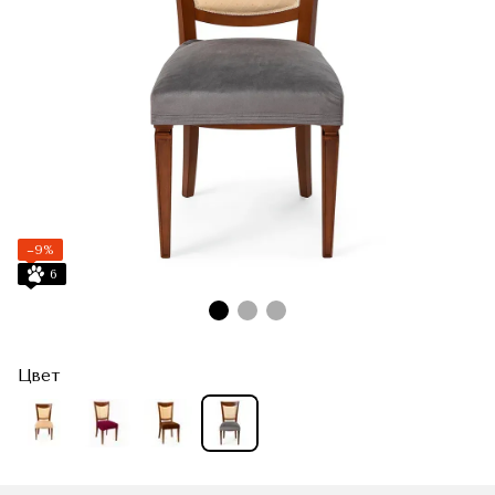
−9%
6
Цвет