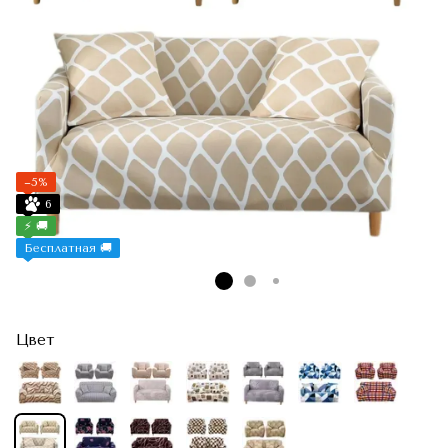
−5%
6
⚡ 🚚
Бесплатная 🚚
Цвет