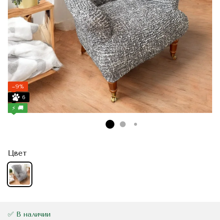
−9%
6
⚡ 🚚
Цвет
✅ В наличии