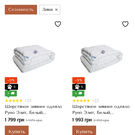
Сезонность
Зима
−9%
−9%
6
6
⚡ 🚚
⚡ 🚚
1
1
Шерстяное зимнее одеяло
Шерстяное зимнее одеяло
Руно Элит, Белый,
Руно Элит, Белый,
Полуторный, 140x205 см
Двуспальный, 172x205 см
1 799 грн
1 993 грн
1 979 грн
2 192 грн
Купить
Купить