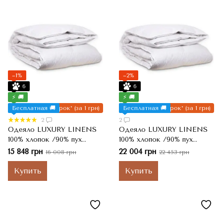
−1%
−2%
6
6
⚡ 🚚
⚡ 🚚
Бесплатная 🚚
Подарок* (за 1 грн)
Бесплатная 🚚
Подарок* (за 1 грн)
2
2
Одеяло LUXURY LINENS
Одеяло LUXURY LINENS
100% хлопок /90% пух
100% хлопок /90% пух
премиум класса,
премиум класса, Евро,
15 848 грн
22 004 грн
16 008 грн
22 453 грн
Полуторный, 155x220 см
200x220 см
Купить
Купить