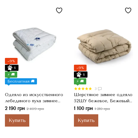
−9%
6
−9%
⚡ 🚚
6
Бесплатная 🚚
⚡ 🚚
3
Одеяло из искусственного
Шерстяное зимнее одеяло
лебединого пуха зимнее
52ШУ бежевое, Бежевый,
139ЛПУ 172х205 см
Полуторный, 155x210 см
2 190 грн
1 100 грн
2 409 грн
1 210 грн
Купить
Купить