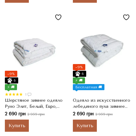
−9%
−9%
6
6
⚡ 🚚
⚡ 🚚
Бесплатная 🚚
1
Шерстяное зимнее одеяло
Одеяло из искусственного
Руно Элит, Белый, Евро,
лебединого пуха зимнее
200x220 см
139ЛПУ 200х220 см
2 690 грн
2 690 грн
2 959 грн
2 959 грн
Купить
Купить