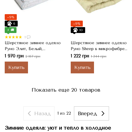
−9%
6
−9%
⚡ 🚚
10
1
Шерстяное зимнее одеяло
Шерстяное зимнее одеяло
Руно Элит, Белый,
Руно Sheep в микрофибре,
Полуторный, 155x210 см
Молочный, Двуспальный,
1 970 грн
1 222 грн
2 167 грн
1 344 грн
172x205 см
Купить
Купить
Показать еще 20 товаров
Назад
Вперед
1
из 22
Зимние одеяла: уют и тепло в холодное