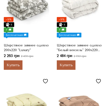
−9%
−9%
6
6
⚡ 🚚
⚡ 🚚
Бесплатная 🚚
Бесплатная 🚚
Шерстяное зимнее одеяло
Шерстяное зимнее одеяло
200х220 "Luxury"
"Белый вензель" 200х220
см
2 265 грн
2 484 грн
2 491 грн
2 733 грн
Купить
Купить