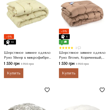
−9%
−9%
6
10
⚡ 🚚
2
Шерстяное зимнее одеяло
Шерстяное зимнее одеяло
Руно Sheep в микрофибре,
Руно Brown, Коричневый,
Молочный, Евро, 200x220
Евро, 200x220 см
1 550 грн
1 550 грн
1 705 грн
1 705 грн
см
Купить
Купить