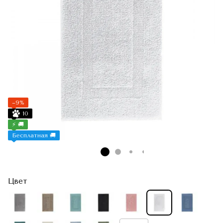
−9%
10
⚡ 🚚
Бесплатная 🚚
Цвет