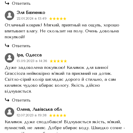
Ответить
Эля Бахченко
22.01.2024 в 15:49
Отличный коврик! Мягкий, приятный на ощупь, хорошо
впитывает влагу. Не скользит на полу. Очень довольна
покупкой!
Ответить
Іра, Одесса
15.09.2023 в 14:36
Дуже задоволена покупкою! Килимок для ванної
Graccioza неймовірно м’який та приємний на дотик.
Світло-сірий колір виглядає дорого й стильно, а сам
килимок чудово вбирає вологу. Якість дійсно
відчувається.
Ответить
Олена, Львівська обл
12.07.2023 в 19:38
Килимок дуже сподобався! Відчувається якість, м'який,
пухнастий, не линяє. Добре вбирає воду. Швидко сохне -