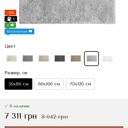
−9%
6
⚡ 🚚
Бесплатная 🚚
Цвет
Размер, см
50x80 см
60x100 см
70x120 см
✅ В наличии
7 311 грн
8 042 грн