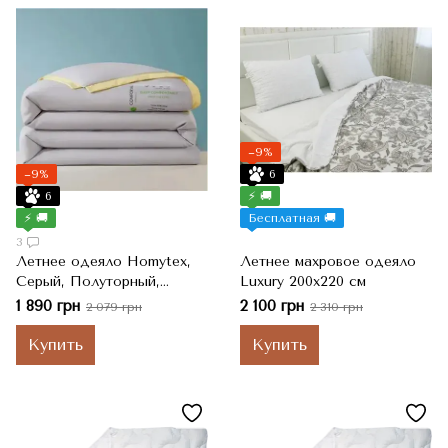
−9%
−9%
6
6
⚡ 🚚
⚡ 🚚
Бесплатная 🚚
3
Летнее одеяло Homytex,
Летнее махровое одеяло
Серый, Полуторный,
Luxury 200х220 см
150x200 см, 2000 г
1 890 грн
2 100 грн
2 079 грн
2 310 грн
Купить
Купить