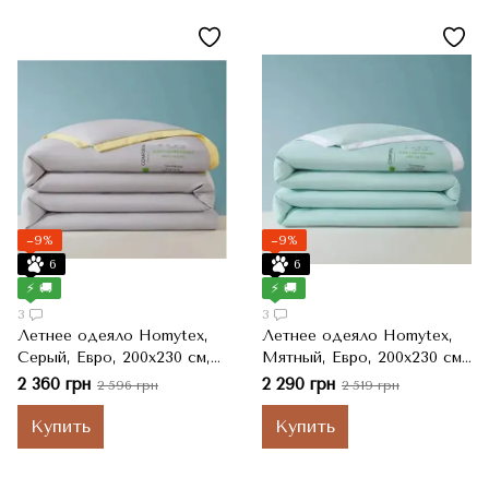
−9%
−9%
6
6
⚡ 🚚
⚡ 🚚
3
3
Летнее одеяло Homytex,
Летнее одеяло Homytex,
Серый, Евро, 200x230 см,
Мятный, Евро, 200x230 см,
3000 г
3000 г
2 360 грн
2 290 грн
2 596 грн
2 519 грн
Купить
Купить