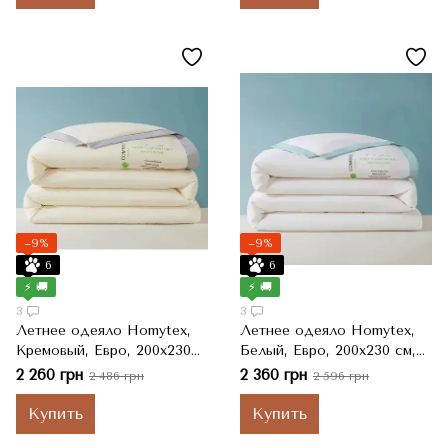
−9%
−9%
6
6
⚡ 🚚
⚡ 🚚
3
3
Летнее одеяло Homytex,
Летнее одеяло Homytex,
Кремовый, Евро, 200x230
Белый, Евро, 200x230 см,
см, 3000 г
3000 г
2 260 грн
2 360 грн
2 486 грн
2 596 грн
Купить
Купить