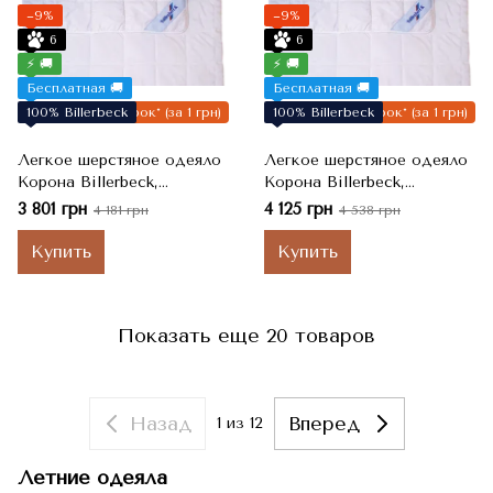
−9%
−9%
6
6
⚡ 🚚
⚡ 🚚
Бесплатная 🚚
Бесплатная 🚚
100% Billerbeck
Подарок* (за 1 грн)
100% Billerbeck
Подарок* (за 1 грн)
Легкое шерстяное одеяло
Легкое шерстяное одеяло
Корона Billerbeck,
Корона Billerbeck,
Полуторный, 140x205 см,
Полуторный, 155x215 см,
3 801 грн
4 125 грн
4 181 грн
4 538 грн
700 г
800 г
Купить
Купить
Показать еще 20 товаров
Назад
Вперед
1
из 12
Летние одеяла