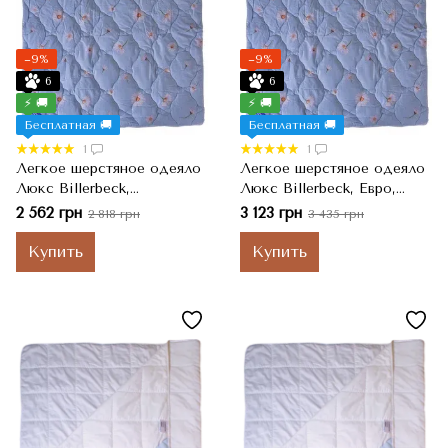
−9%
−9%
6
6
⚡ 🚚
⚡ 🚚
Бесплатная 🚚
Бесплатная 🚚
1
1
Легкое шерстяное одеяло
Легкое шерстяное одеяло
Люкс Billerbeck,
Люкс Billerbeck, Евро,
Двуспальный, 172x205 см,
200x220 см, 1000 г
2 562 грн
3 123 грн
2 818 грн
3 435 грн
750 г
Купить
Купить