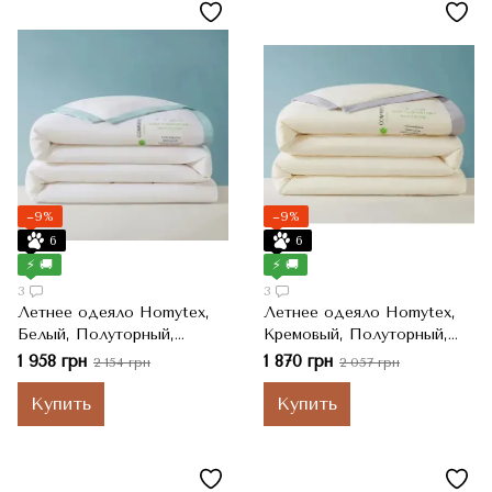
−9%
−9%
6
6
⚡ 🚚
⚡ 🚚
3
3
Летнее одеяло Homytex,
Летнее одеяло Homytex,
Белый, Полуторный,
Кремовый, Полуторный,
150x200 см, 2000 г
150x200 см, 2000 г
1 958 грн
1 870 грн
2 154 грн
2 057 грн
Купить
Купить