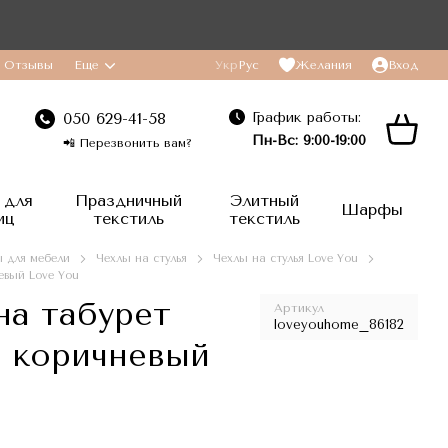
Отзывы
Еще
Укр
Рус
Желания
Вход
График работы:
050 629-41-58
Пн-Вс: 9:00-19:00
📲 Перезвонить вам?
 для
Праздничный
Элитный
Шарфы
иц
текстиль
текстиль
 для мебели
Чехлы на стулья
Чехлы на стулья Love You
невый Love You
на табурет
Артикул
loveyouhome_86182
e коричневый