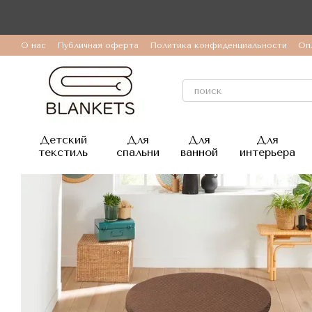
Перейти к основному контенту
О нас
Публичная оферта
Политика конфиденциальности
Оп
Детский
Для
Для
Для
текстиль
спальни
ванной
интерьера