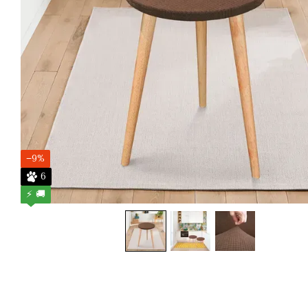
−9%
6
⚡ 🚚