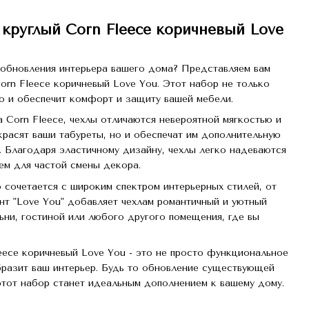
 круглый Corn Fleece коричневый Love
 обновления интерьера вашего дома? Представляем вам
orn Fleece коричневый Love You. Этот набор не только
о и обеспечит комфорт и защиту вашей мебели.
Corn Fleece, чехлы отличаются невероятной мягкостью и
красят ваши табуреты, но и обеспечат им дополнительную
. Благодаря эластичному дизайну, чехлы легко надеваются
ем для частой смены декора.
о сочетается с широким спектром интерьерных стилей, от
нт "Love You" добавляет чехлам романтичный и уютный
ьни, гостиной или любого другого помещения, где вы
leece коричневый Love You - это не просто функциональное
бразит ваш интерьер. Будь то обновление существующей
этот набор станет идеальным дополнением к вашему дому.