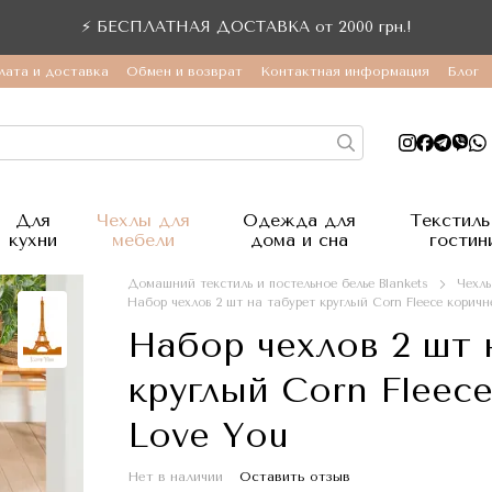
⚡ БЕСПЛАТНАЯ ДОСТАВКА от 2000 грн.!
лата и доставка
Обмен и возврат
Контактная информация
Блог
Для
Чехлы для
Одежда для
Текстиль
кухни
мебели
дома и сна
гостин
Домашний текстиль и постельное белье Blankets
Чехлы
Набор чехлов 2 шт на табурет круглый Corn Fleece корич
Набор чехлов 2 шт 
круглый Corn Fleec
Love You
Нет в наличии
Оставить отзыв