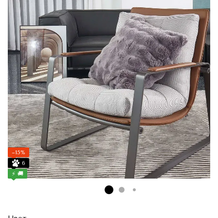
−15%
6
⚡ 🚚