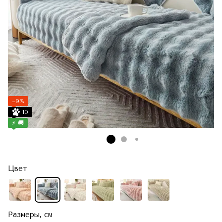
−9%
10
⚡ 🚚
Цвет
Размеры, см