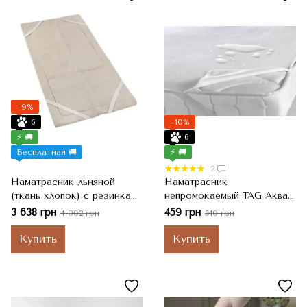
−9%
6
−10%
⚡ 🚚
6
Бесплатная 🚚
⚡ 🚚
2
Наматрасник льняной
Наматрасник
(ткань хлопок) с резинками
непромокаемый TAG Аква
по углах 140х200 см
стоп с резинкой по углам,
3 638 грн
459 грн
4 002 грн
510 грн
Белый, 140x200 см
Купить
Купить