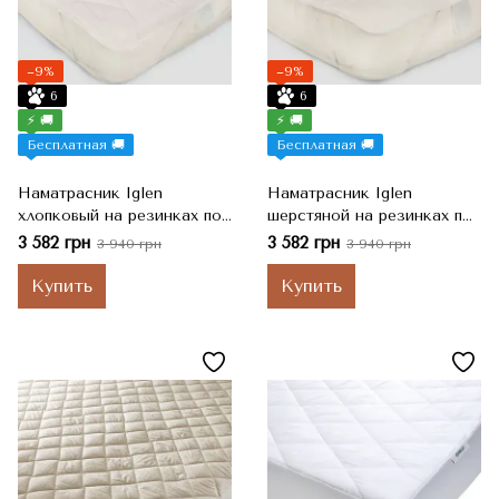
−9%
−9%
6
6
⚡ 🚚
⚡ 🚚
Бесплатная 🚚
Бесплатная 🚚
Наматрасник Iglen
Наматрасник Iglen
хлопковый на резинках по
шерстяной на резинках по
углам 140х200 см
углам 140х200 см
3 582 грн
3 582 грн
3 940 грн
3 940 грн
Купить
Купить