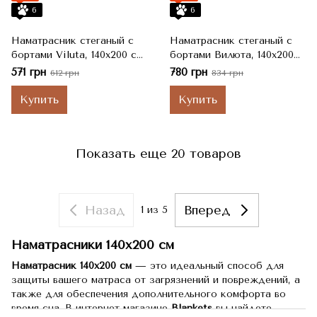
6
6
Наматрасник стеганый с
Наматрасник стеганый с
бортами Viluta, 140x200 см,
бортами Вилюта, 140x200
h=25 см
см, h=25 см
571 грн
780 грн
612 грн
834 грн
Купить
Купить
Показать еще 20 товаров
Назад
Вперед
1
из 5
Наматрасники 140x200 см
Наматрасник 140x200 см
— это идеальный способ для
защиты вашего матраса от загрязнений и повреждений, а
также для обеспечения дополнительного комфорта во
время сна. В интернет-магазине
Blankets
вы найдете