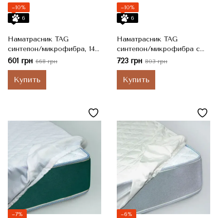
−10%
−10%
6
6
Наматрасник TAG
Наматрасник TAG
синтепон/микрофибра, 140
синтепон/микрофибра с
х 200 см
бортами, 140 х 200 см
601 грн
723 грн
668 грн
803 грн
Купить
Купить
−7%
−6%