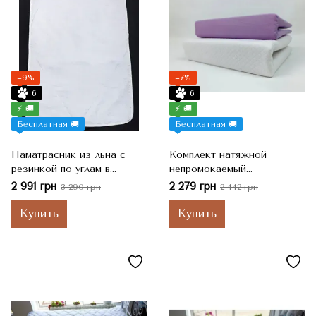
−9%
−7%
6
6
⚡ 🚚
⚡ 🚚
Бесплатная 🚚
Бесплатная 🚚
Наматрасник из льна с
Комплект натяжной
резинкой по углам в
непромокаемый
хлопковой ткани 140х200
наматрасник Cotton
2 991 грн
2 279 грн
3 290 грн
2 442 грн
Premium+ сатиновая
простынь 140х200
Купить
Купить