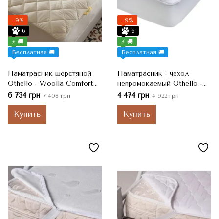
−9%
−9%
6
6
⚡ 🚚
⚡ 🚚
Бесплатная 🚚
Бесплатная 🚚
Наматрасник шерстяной
Наматрасник - чехол
Othello - Woolla Comfort
непромокаемый Othello -
на резинке по периметру
New Aqua Comfort 140х200
6 734 грн
4 474 грн
7 408 грн
4 922 грн
140х200 см 420 г
см
Купить
Купить