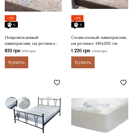
−7%
−9%
6
6
Непромокаемый
Силиконовый наматрасник
наматрасник на резинке
на резинке 140х200 см
"Аква-Стоп" 140х200 см
833 грн
1 220 грн
893 грн
1 342 грн
Купить
Купить