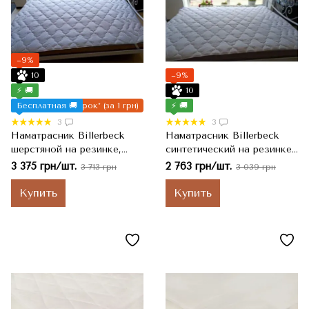
−9%
10
−9%
⚡ 🚚
10
Бесплатная 🚚
Подарок* (за 1 грн)
⚡ 🚚
3
3
Наматрасник Billerbeck
Наматрасник Billerbeck
шерстяной на резинке,
синтетический на резинке,
Белый, 140x200 см, 2600 г
Белый, 140x200 см, 1900 г
3 375 грн/шт.
2 763 грн/шт.
3 713 грн
3 039 грн
Купить
Купить