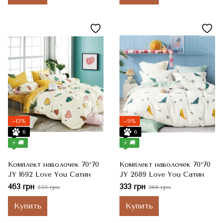
−13%
−9%
6
6
⚡ 🚚
⚡ 🚚
Комплект наволочек 70*70
Комплект наволочек 70*70
JY 1692 Love You Сатин
JY 2689 Love You Сатин
463 грн
333 грн
535 грн
366 грн
Купить
Купить