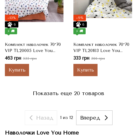
−13%
−9%
6
6
⚡ 🚚
⚡ 🚚
Комплект наволочек 70*70
Комплект наволочек 70*70
VIP TL20005 Love You
VIP TL20103 Love You
Сатин
Сатин
463 грн
333 грн
535 грн
366 грн
Купить
Купить
Показать еще 20 товаров
Назад
Вперед
1
из 12
Наволочки Love You Home