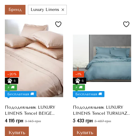
Бренд
Luxury Linens
−20%
−1%
6
6
⚡ 🚚
⚡ 🚚
Бесплатная 🚚
Бесплатная 🚚
Пододеяльник LUXURY
Пододеяльник LUXURY
LINENS Tencel BEIGE
LINENS Tencel TURKUAZ
160*220 Полутораспальные
160*220 Двуспальные
4 116 грн
5 433 грн
5 145 грн
5 487 грн
Купить
Купить