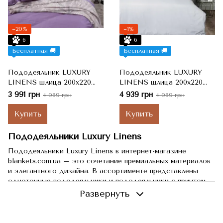
−20%
−1%
6
6
Бесплатная 🚚
Бесплатная 🚚
Пододеяльник LUXURY
Пододеяльник LUXURY
LINENS шлица 200x220
LINENS шлица 200x220
LAVENDER 100%египетский
WHITE 100%египетский
3 991 грн
4 939 грн
4 989 грн
4 989 грн
хлопок, арт. 44924 (шт)
хлопок, арт. 33653 (шт)
Двуспальные
Двуспальные
Купить
Купить
Пододеяльники Luxury Linens
Пододеяльники Luxury Linens в интернет-магазине
blankets.com.ua – это сочетание премиальных материалов
и элегантного дизайна. В ассортименте представлены
однотонные пододеяльники и пододеяльники с принтом,
изготовленные из 100% египетского хлопка, 100% тенсела
Развернуть
(Tencel) или хлопка (плетение сатин). Эти пододеяльники
обеспечат вам комфортный и здоровый сон, добавив
изысканности в интерьер спальни.