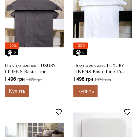
−20%
−20%
6
6
Пододеяльник LUXURY
Пододеяльник LUXURY
LINENS Basic Line
LINENS Basic Line 1.5
Anthracite
160*220 WHITE 100%
1 496 грн
1 496 грн
1 870 грн
1 870 грн
Полутораспальные
Хлопок Полутораспальные
Купить
Купить