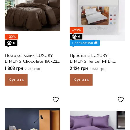
−20%
−20%
6
6
Бесплатная 🚚
Пододеяльник LUXURY
Простыня LUXURY
LINENS Chocolate 160х220
LINENS Tencel MILK
100% египетский хлопок
240*260 Двуспальные
1 808 грн
2 124 грн
2 262 грн
2 655 грн
Полутораспальные
Купить
Купить