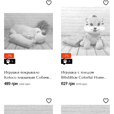
−7%
−7%
6
6
Игрушка покрывало
Игрушка с пледом
Koloco плюшевая Собачка
100x140см Colorful Home
розовая, 60x30 см
Кот, Персиковый, 43x40 см
489 грн
627 грн
524 грн
672 грн