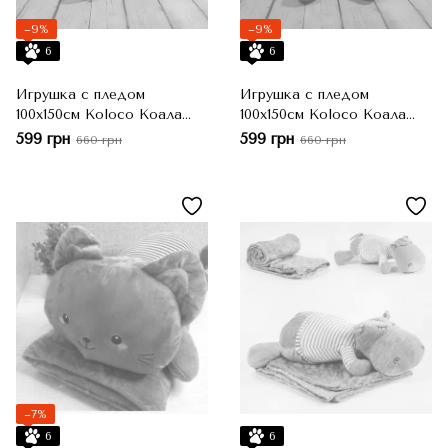
−9%
−9%
6
6
Игрушка с пледом
Игрушка с пледом
100x150см Koloco Коала
100x150см Koloco Коала
серая
розовая
599 грн
599 грн
660 грн
660 грн
−7%
6
6