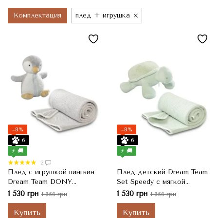
Комплектация
плед + игрушка
−8%
−8%
6
6
⚡ 🚚
⚡ 🚚
2
Плед с игрушкой пингвин
Плед детский Dream Team
Dream Team DONY
Set Speedy с мягкой
BIEDERLACK, Серый,
игрушкой BIEDERLACK,
1 530 грн
1 530 грн
1 656 грн
1 656 грн
75x100 см
Зеленый, 75x100 см
Купить
Купить