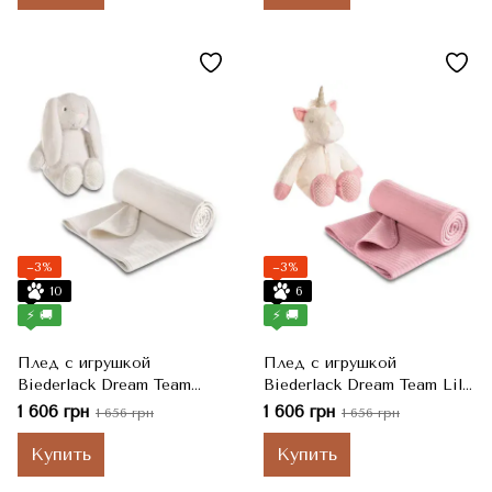
−3%
−3%
10
6
⚡ 🚚
⚡ 🚚
Плед с игрушкой
Плед с игрушкой
Biederlack Dream Team
Biederlack Dream Team Lily
Nelly Зайчик, Молочный,
Единоріг, Розовый, 75x100
1 606 грн
1 606 грн
1 656 грн
1 656 грн
75x100 см
см
Купить
Купить