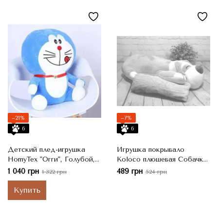
−21%
−7%
6
6
Детский плед-игрушка
Игрушка покрывало
HomyTex "Огги", Голубой,
Koloco плюшевая Собачка
100x170 см
бежевая, 60x30 см
1 040 грн
489 грн
1 322 грн
524 грн
Купить