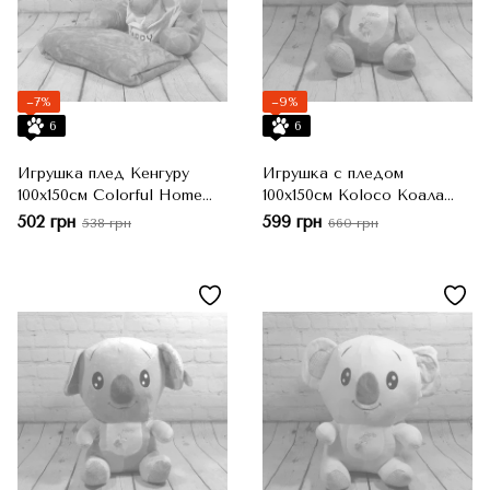
−7%
−9%
6
6
Игрушка плед Кенгуру
Игрушка с пледом
100x150см Colorful Home
100x150см Koloco Коала
серый
бежевая
502 грн
599 грн
538 грн
660 грн