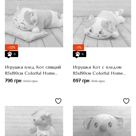
−12%
−1%
6
6
Игрушка плед Кот спящий
Игрушка Кот с пледом
115x190см Colorful Home
115x190см Colorful Home
розовый
серый
796 грн
697 грн
900 грн
706 грн