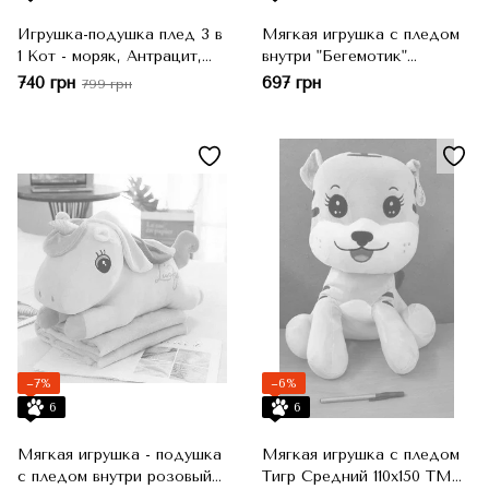
Игрушка-подушка плед 3 в
Мягкая игрушка с пледом
1 Кот - моряк, Антрацит,
внутри "Бегемотик"
100x100 см
розовый/ серый
740 грн
697 грн
799 грн
−7%
−6%
6
6
Мягкая игрушка - подушка
Мягкая игрушка с пледом
с пледом внутри розовый
Тигр Средний 110х150 TM