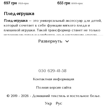
Единоро
Koloco
697 грн
655 грн
753 грн
699 грн
Плед-игрушка
Плед-игрушка
– это универсальный аксессуар для детей,
который сочетает в себе функции мягкого пледа и
плюшевой игрушки. Такой трансформер станет не только
источником тепла и комфорта, но и настоящим другом
для малыша. Он отлично подходит для сна, игр,
Развернуть
путешествий и станет украшением детской комнаты.
Пледы-игрушки пользуются огромной популярностью
среди родителей благодаря своей практичности, удобству
и привлекательному дизайну. Интернет-
магазин
Blankets.com.ua
предлагает широкий выбор
пледов-игрушек для детей разного возраста.
050 629-41-58
Преимущества пледов-игрушек
Контактная информация
Плед-игрушка – это не просто покрывало, а настоящий
Полная версия сайта
многофункциональный аксессуар, который решает сразу
несколько задач.
© 2019 - 2026 - Домашний текстиль и постельное белье.
1. Двойная функциональность
Укр
Рус