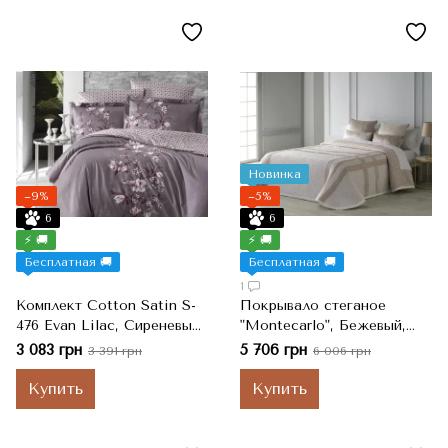
Новинка
−9%
−5%
6
6
⚡ 🚚
⚡ 🚚
Бесплатная 🚚
Бесплатная 🚚
1
Комплект Cotton Satin S-
Покрывало стеганое
476 Evan Lilac, Сиреневый,
"Montecarlo", Бежевый,
Евро, 200x220 см, 240x260
280x280 см, Евро Макси
3 083 грн
5 706 грн
3 391 грн
6 006 грн
см, 50x70 см
Купить
Купить