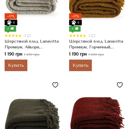
−17%
−17%
6
6
⚡ 🚚
⚡ 🚚
3
3
Шерстяной плед Lanavitta
Шерстяной плед Lanavitta
Премиум, Айвори,
Премиум, Горчичный,
Полуторный, 140x200 см
Полуторный, 140x200 см
1 190 грн
1 190 грн
1 430 грн
1 430 грн
Купить
Купить