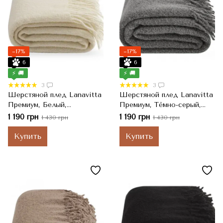
−17%
−17%
6
6
⚡ 🚚
⚡ 🚚
3
3
Шерстяной плед Lanavitta
Шерстяной плед Lanavitta
Премиум, Белый,
Премиум, Тёмно-серый,
Полуторный, 140x200 см
Полуторный, 140x200 см
1 190 грн
1 190 грн
1 430 грн
1 430 грн
Купить
Купить