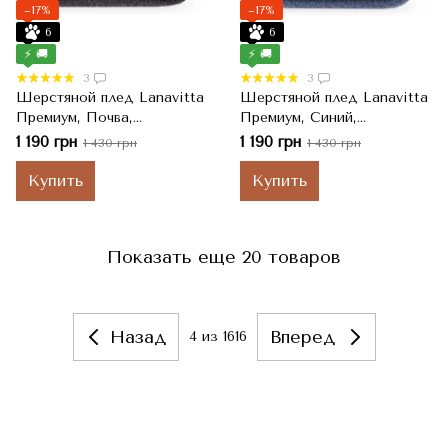
−17%
−17%
6
6
⚡ 🚚
⚡ 🚚
3
3
Шерстяной плед Lanavitta
Шерстяной плед Lanavitta
Премиум, Почва,
Премиум, Синий,
Полуторный, 140x200 см
Полуторный, 140x200 см
1 190 грн
1 190 грн
1 430 грн
1 430 грн
Купить
Купить
Показать еще 20 товаров
Назад
Вперед
4
из 1616