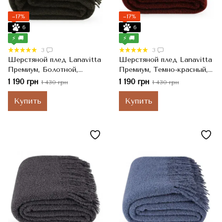
−17%
−17%
6
6
⚡ 🚚
⚡ 🚚
3
3
Шерстяной плед Lanavitta
Шерстяной плед Lanavitta
Премиум, Болотной,
Премиум, Темно-красный,
Полуторный, 140x200 см
Полуторный, 140x200 см
1 190 грн
1 190 грн
1 430 грн
1 430 грн
Купить
Купить