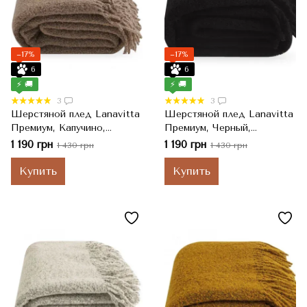
−17%
−17%
6
6
⚡ 🚚
⚡ 🚚
3
3
Шерстяной плед Lanavitta
Шерстяной плед Lanavitta
Премиум, Капучино,
Премиум, Черный,
Полуторный, 140x200 см
Полуторный, 140x200 см
1 190 грн
1 190 грн
1 430 грн
1 430 грн
Купить
Купить