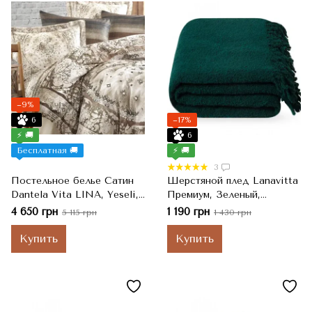
−9%
6
−17%
⚡ 🚚
6
Бесплатная 🚚
⚡ 🚚
3
Постельное белье Сатин
Шерстяной плед Lanavitta
Dantela Vita LINA, Yeseli,
Премиум, Зеленый,
Евро, 200x220 см, 240x260
Полуторный, 140x200 см
4 650 грн
1 190 грн
5 115 грн
1 430 грн
см, 50x70 см
Купить
Купить