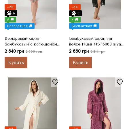
−2%
−5%
6
6
⚡ 🚚
⚡ 🚚
Бесплатная 🚚
Бесплатная 🚚
Велюровый халат
Бамбуковый халат на
бамбуковый с капюшоном
поясе Nusa NS 15060 siyah
на поясе Nusa NS 0415 bej
S, Черный
2 640 грн
2 660 грн
2 699 грн
2 814 грн
короткий M, Бежевый
Купить
Купить