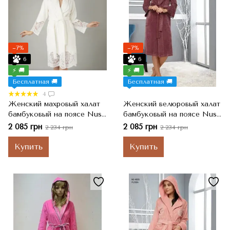
−7%
−7%
6
6
⚡ 🚚
⚡ 🚚
Бесплатная 🚚
Бесплатная 🚚
4
Женский махровый халат
Женский велюровый халат
бамбуковый на поясе Nusa
бамбуковый на поясе Nusa
NS 163790, Кремовый, S
ns 0359 murdum S
2 085 грн
2 085 грн
2 234 грн
2 234 грн
Купить
Купить