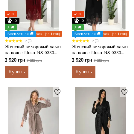
−9%
−9%
10
10
⚡ 🚚
⚡ 🚚
Бесплатная 🚚
Подарок* (за 1 грн)
Бесплатная 🚚
Подарок* (за 1 грн)
2
2
Женский велюровый халат
Женский велюровый халат
на поясе Nusa NS 0383
на поясе Nusa NS 0383
длинный, Бордовый, S
длинный, Siyah Черный,
2 920 грн
2 920 грн
3 212 грн
3 212 грн
L/XL
Купить
Купить