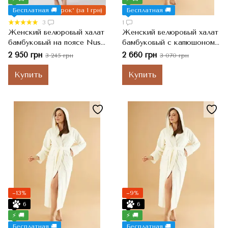
Бесплатная 🚚
Подарок* (за 1 грн)
Бесплатная 🚚
3
1
Женский велюровый халат
Женский велюровый халат
бамбуковый на поясе Nusa
бамбуковый с капюшоном
NS 8650 длинный,
на поясе Nusa ns 6890,
2 950 грн
2 660 грн
3 245 грн
3 070 грн
Пудровый, S
Кремовый, M
Купить
Купить
−13%
−9%
6
6
⚡ 🚚
⚡ 🚚
Бесплатная 🚚
Бесплатная 🚚