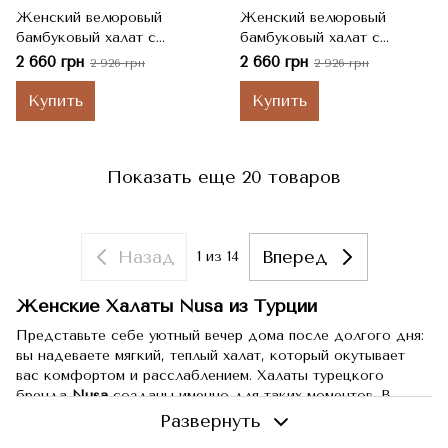
Женский велюровый
Женский велюровый
бамбуковый халат с
бамбуковый халат с
капюшоном на поясе Nusa
капюшоном на поясе Nusa
2 660 грн
2 660 грн
2 926 грн
2 926 грн
ns 6890 murdum, S
ns 6890 murdum, 2XL
Купить
Купить
Показать еще 20 товаров
Назад
Вперед
1
из 14
Женские Халаты Nusa из Турции
Представьте себе уютный вечер дома после долгого дня:
вы надеваете мягкий, теплый халат, который окутывает
вас комфортом и расслаблением. Халаты турецкого
бренда
Nusa
созданы именно для таких моментов. В
нашем интернет-магазине
Blankets.com.ua
мы предлагаем
Развернуть
широкий выбор этих замечательных халатов, которые