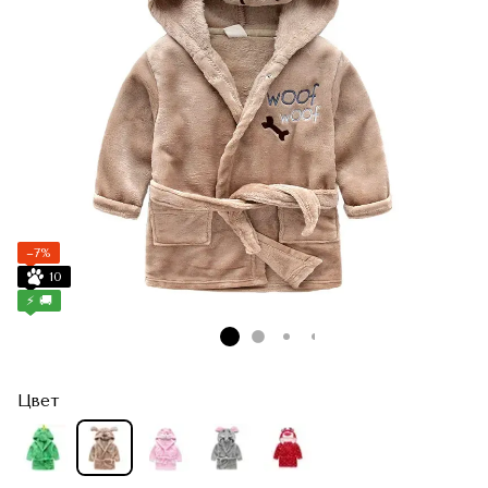
−7%
10
⚡ 🚚
Цвет