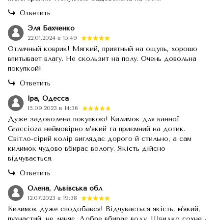
Ответить
Эля Бахченко
22.01.2024 в 15:49
Отличный коврик! Мягкий, приятный на ощупь, хорошо
впитывает влагу. Не скользит на полу. Очень довольна
покупкой!
Ответить
Іра, Одесса
15.09.2023 в 14:36
Дуже задоволена покупкою! Килимок для ванної
Graccioza неймовірно м’який та приємний на дотик.
Світло-сірий колір виглядає дорого й стильно, а сам
килимок чудово вбирає вологу. Якість дійсно
відчувається.
Ответить
Олена, Львівська обл
12.07.2023 в 19:38
Килимок дуже сподобався! Відчувається якість, м'який,
пухнастий, не линяє. Добре вбирає воду. Швидко сохне -