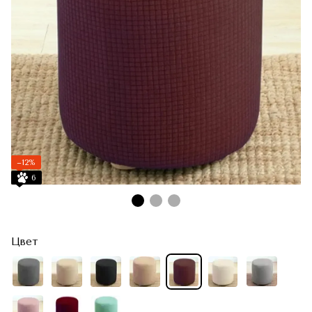
−12%
6
Цвет